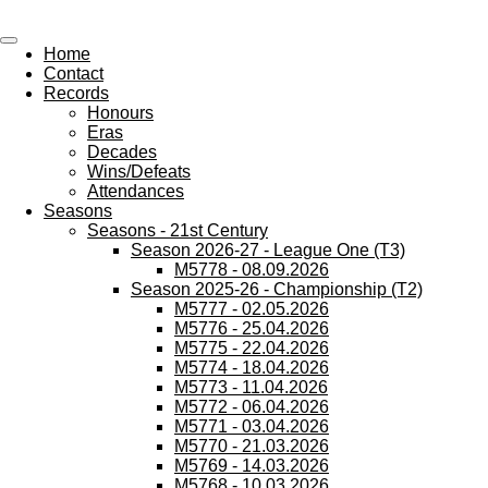
All Wednesday Matches, Players and Managers
Skip
to
Home
main
Contact
content
Records
Honours
Eras
Decades
Wins/Defeats
Attendances
Seasons
Seasons - 21st Century
Season 2026-27 - League One (T3)
M5778 - 08.09.2026
Season 2025-26 - Championship (T2)
M5777 - 02.05.2026
M5776 - 25.04.2026
M5775 - 22.04.2026
M5774 - 18.04.2026
M5773 - 11.04.2026
M5772 - 06.04.2026
M5771 - 03.04.2026
M5770 - 21.03.2026
M5769 - 14.03.2026
M5768 - 10.03.2026