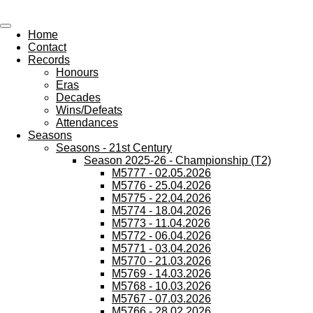
All Wednesday Matches, Players and Managers
Skip
to
Home
main
Contact
content
Records
Honours
Eras
Decades
Wins/Defeats
Attendances
Seasons
Seasons - 21st Century
Season 2025-26 - Championship (T2)
M5777 - 02.05.2026
M5776 - 25.04.2026
M5775 - 22.04.2026
M5774 - 18.04.2026
M5773 - 11.04.2026
M5772 - 06.04.2026
M5771 - 03.04.2026
M5770 - 21.03.2026
M5769 - 14.03.2026
M5768 - 10.03.2026
M5767 - 07.03.2026
M5766 - 28.02.2026