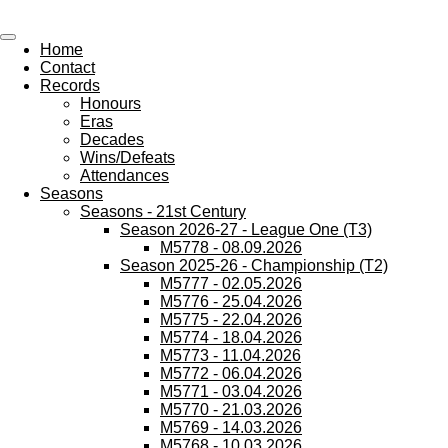
All Wednesday Matches, Players and Managers
Skip
to
Home
main
Contact
content
Records
Honours
Eras
Decades
Wins/Defeats
Attendances
Seasons
Seasons - 21st Century
Season 2026-27 - League One (T3)
M5778 - 08.09.2026
Season 2025-26 - Championship (T2)
M5777 - 02.05.2026
M5776 - 25.04.2026
M5775 - 22.04.2026
M5774 - 18.04.2026
M5773 - 11.04.2026
M5772 - 06.04.2026
M5771 - 03.04.2026
M5770 - 21.03.2026
M5769 - 14.03.2026
M5768 - 10.03.2026