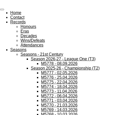
All Wednesday Matches, Players and Managers
Skip
to
Home
main
Contact
content
Records
Honours
Eras
Decades
Wins/Defeats
Attendances
Seasons
Seasons - 21st Century
Season 2026-27 - League One (T3)
M5778 - 08.09.2026
Season 2025-26 - Championship (T2)
M5777 - 02.05.2026
M5776 - 25.04.2026
M5775 - 22.04.2026
M5774 - 18.04.2026
M5773 - 11.04.2026
M5772 - 06.04.2026
M5771 - 03.04.2026
M5770 - 21.03.2026
M5769 - 14.03.2026
M5768 - 10.03.2026